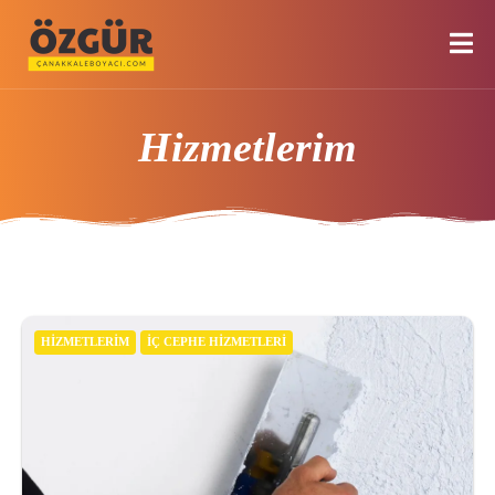
Hizmetlerim
HIZMETLERIM
İÇ CEPHE HIZMETLERI