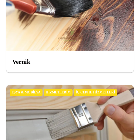
Vernik
EŞYA & MOBILYA
HIZMETLERIM
İÇ CEPHE HIZMETLERI